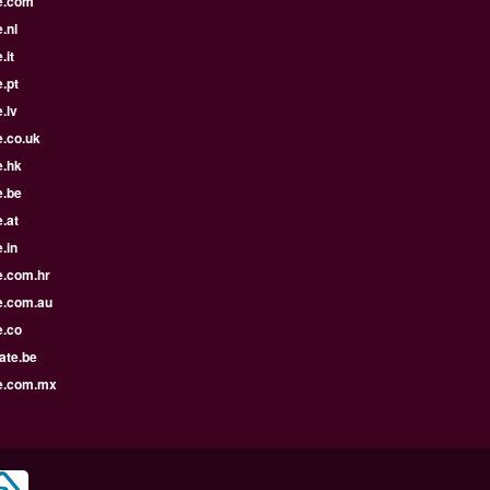
e.com
.nl
.it
.pt
.lv
e.co.uk
e.hk
e.be
.at
.in
e.com.hr
e.com.au
e.co
ate.be
e.com.mx