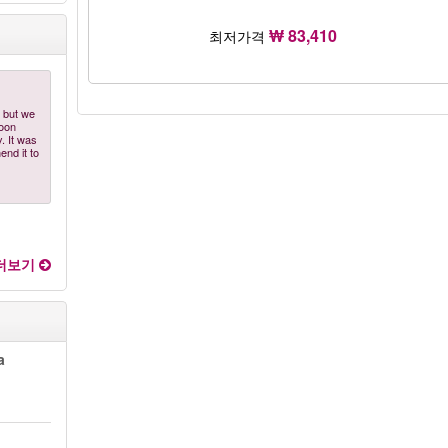
₩ 83,410
최저가격
e but we
soon
. It was
nd it to
더보기
a