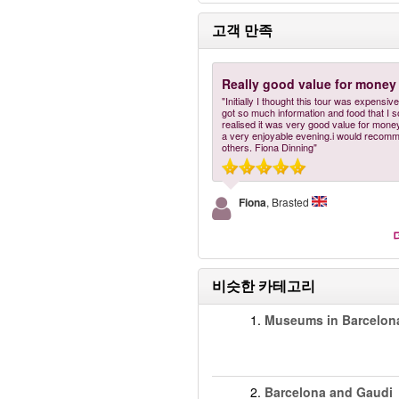
고객 만족
Really good value for money
"Initially I thought this tour was expensiv
got so much information and food that I 
realised it was very good value for money
a very enjoyable evening.i would recomme
others. Fiona Dinning"
Fiona
, Brasted
비슷한 카테고리
1.
Museums in Barcelon
2.
Barcelona and Gaudi