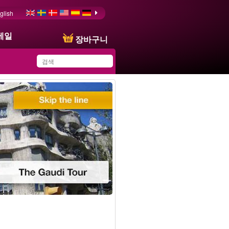
glish
메일
장바구니
You have saved this
product in your list