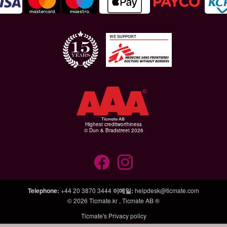
WE SUPPORT
Highest creditworthiness
© Dun & Bradstreet 2026
Telephone
:
+44 20 3870 3444
이메일
:
helpdesk@ticmate.com
© 2026
Ticmate.kr
,
Ticmate AB ®
Ticmate's Privacy policy