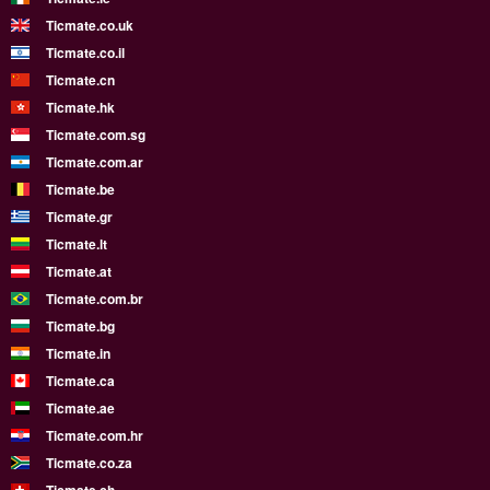
Ticmate.co.uk
Ticmate.co.il
Ticmate.cn
Ticmate.hk
Ticmate.com.sg
Ticmate.com.ar
Ticmate.be
Ticmate.gr
Ticmate.lt
Ticmate.at
Ticmate.com.br
Ticmate.bg
Ticmate.in
Ticmate.ca
Ticmate.ae
Ticmate.com.hr
Ticmate.co.za