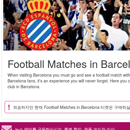
Football Matches in Barce
When visiting Barcelona you must go and see a football match wi
Barcelona fans, it’s an experience you will never forget. Here you c
club in Barcelona.
죄송하지만 현재
Football Matches in Barcelona
티켓은 구매하실 
뉴스 레터를 구독하십시오.
특별 할인, 쿠폰 코드와 이상