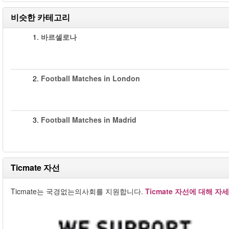
비슷한 카테고리
1.
바르셀로나
2.
Football Matches in London
3.
Football Matches in Madrid
Ticmate 자선
Ticmate는 국경없는의사회를 지원합니다.
Ticmate 자선에 대해 