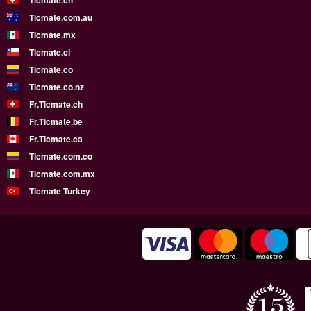
Ticmate.ch
Ticmate.com.au
Ticmate.mx
Ticmate.cl
Ticmate.co
Ticmate.co.nz
Fr.Ticmate.ch
Fr.Ticmate.be
Fr.Ticmate.ca
Ticmate.com.co
Ticmate.com.mx
Ticmate Turkey