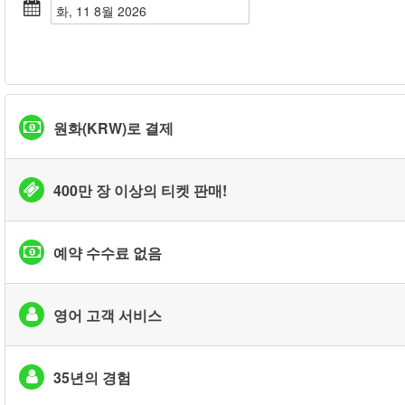
화, 11 8월 2026
원화(KRW)로 결제
400만 장 이상의 티켓 판매!
예약 수수료 없음
영어 고객 서비스
35년의 경험