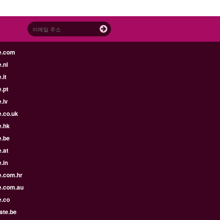
e.com
.nl
.it
.pt
.lv
e.co.uk
e.hk
e.be
.at
.in
e.com.hr
e.com.au
e.co
ate.be