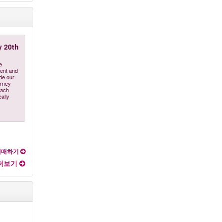
y 20th
e
lent and
de our
urney
each
eally
예매하기
더보기