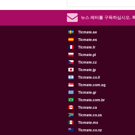
뉴스 레터를 구독하십시오.
Ticmate.se
Ticmate.es
Ticmate.fr
Ticmate.pl
Ticmate.cz
Ticmate.jp
Ticmate.co.il
Ticmate.com.sg
Ticmate.gr
Ticmate.com.br
Ticmate.ca
Ticmate.co.za
Ticmate.mx
Ticmate.co.nz