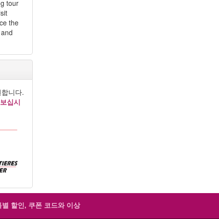
g tour
sit
ce the
e and
원합니다.
아보십시
특별 할인, 쿠폰 코드와 이상