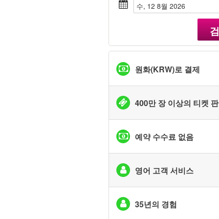
수, 12 8월 2026
원화(KRW)로 결제
400만 장 이상의 티켓 판
예약 수수료 없음
영어 고객 서비스
35년의 경험