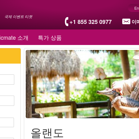
En
국제 이벤트 티켓
+1 855 325 0977
이
icmate 소개
특가 상품
올랜도