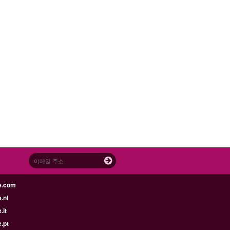
e.com
.nl
.it
.pt