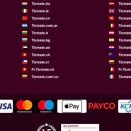
Ticmate.hu
Ticmate
Ticmate.ie
Ticmat
Ticmate.cn
Ticmat
Ticmate.com.ar
Ticmat
Ticmate.lt
Ticmate
Ticmate.bg
Ticmate
Ticmate.ae
Ticmat
Ticmate.ch
Ticmat
Ticmate.cl
Ticmat
Fr.Ticmate.ch
Fr.Ticm
Ticmate.com.co
Ticmat
WE SUPPORT