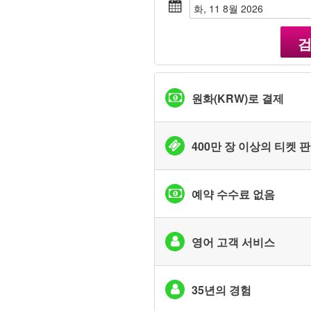
화, 11 8월 2026
원화(KRW)로 결제
400만 장 이상의 티켓 판
예약 수수료 없음
영어 고객 서비스
35년의 경험