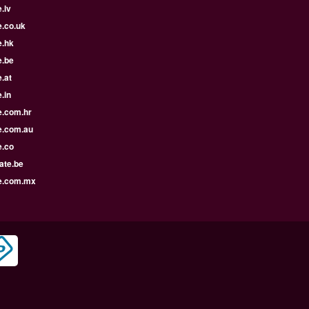
.lv
e.co.uk
e.hk
e.be
.at
.in
e.com.hr
e.com.au
e.co
ate.be
e.com.mx