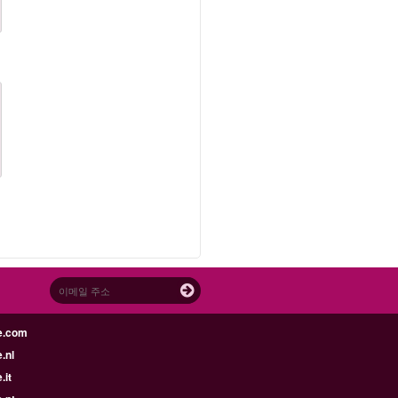
e.com
.nl
.it