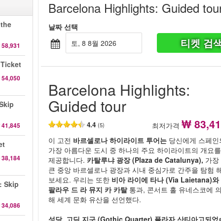
Barcelona Highlights: Guided tou
 the
날짜 선택
티켓 검
토, 8 8월 2026
 58,931
 Ticket
 54,050
Barcelona Highlights:
Guided tour
Skip
₩ 83,4
4.4
최저가격
 41,845
(5)
이 고전
바르셀로나 하이라이트 투어는
당신에게 스페인
et
가장 아름다운 도시 중 하나의 주요 하이라이트의 개요
 38,184
제공합니다.
카탈루냐 광장 (Plaza de Catalunya),
가장
큰 중앙 바르셀로나 광장과 시내 중심가로 간주을 탐험 
보세요. 우리는 또한
비아 라이에 타나 (Via Laietana)와
: Skip
팔라우 드 라 뮤지 카 카탈
통과, 콘서트 홀 유네스코에 
해 세계 문화 유산을 선언했다.
 34,086
성당, 고딕 지구 (Gothic Quarter) 플라자 산티아고되었