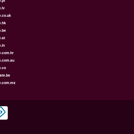
.pt
.lv
e.co.uk
e.hk
e.be
.at
.in
e.com.hr
e.com.au
e.co
ate.be
e.com.mx