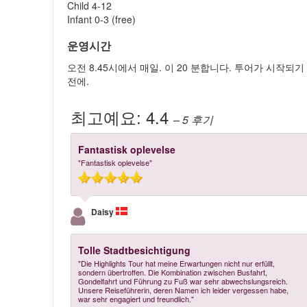
Child 4-12
Infant 0-3 (free)
운영시간
오전 8.45시에서 매일. 이 20 분합니다. 투어가 시작되기
전에.
최고예요:
4.4
– 5
후기
Fantastisk oplevelse
"Fantastisk oplevelse"
Daisy
Tolle Stadtbesichtigung
"Die Highlights Tour hat meine Erwartungen nicht nur erfüllt,
sondern übertroffen. Die Kombination zwischen Busfahrt,
Gondelfahrt und Führung zu Fuß war sehr abwechslungsreich.
Unsere Reiseführerin, deren Namen ich leider vergessen habe,
war sehr engagiert und freundlich."