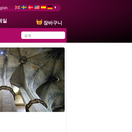
glish
메일
장바구니
You have saved this
product in your list