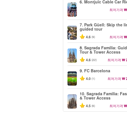
6.
Montjuïc Cable Car Ri
최저가격
₩
7.
Park Güell: Skip the l
guided tour
4.6
최저가격
₩
(9)
8.
Sagrada Família: Gui
Tour & Tower Access
4.6
최저가격
₩ 
(22)
9.
FC Barcelona
4.0
최저가격
₩ 
(1)
10.
Sagrada Familia: Fas
& Tower Access
4.5
최저가격
₩
(6)