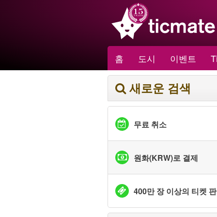
홈
도시
이벤트
T
새로운 검색
무료 취소
원화(KRW)로 결제
400만 장 이상의 티켓 판