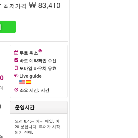
r
₩ 83,410
최저가격
색
무료 취소
바로 예약확인 수신
모바일 바우쳐 유효
10
Live guide
의
소요 시간
:
시간
를
해
운영시간
의
오전 8.45시에서 매일. 이
20 분합니다. 투어가 시작
되기 전에.
습