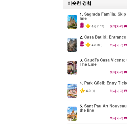
비슷한 경험
1.
Sagrada Família: Skip
line
4.6
최저가격
₩
(102)
2.
Casa Batlló: Entrance
4.8
최저가격
₩
(80)
3.
Gaudí's Casa Vicens: 
The Line
최저가격
₩
4.
Park Güell: Entry Tick
4.0
최저가격
₩
(1)
5.
Sant Pau Art Nouveau
the line
최저가격
₩