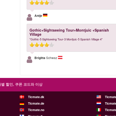
Antje
Gothic+Sightseeing Tour+Montjuic +Spanish
Village
"Gothic-5 Sightseeing Tour-3 Montjuic-5 Spanish Village 4"
Brigitta
Schwaz
특별 할인, 쿠폰 코드와 이상
Ticmate.dk
Ticmat
Ticmate.de
Ticmate
Ticmate.no
Ticmate