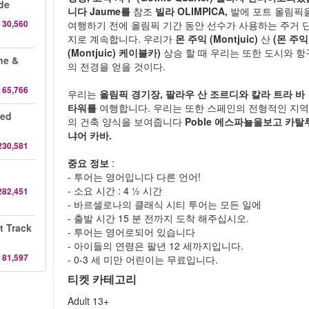
de
니다 Jaume를
참조
빌라 OLIMPICA,
발에 포트 올림픽
 30,560
여행하기 전에 올림픽 기간 동안 선수가 사용하는 주거 
지로 계속합니다. 우리가
몬 주익 (Montjuic)
산
(몬 주익
(Montjuic) 케이블카)
상승 할 때 우리는 또한 도시와 항
ine &
의 전경을 얻을 것이다.
 65,766
우리는
올림픽 경기장, 팔라우 산 조르디와 칼라 트라 바
타워를
여행합니다. 우리는 또한 스페인의 전형적인 지
ded
의 건축 양식을 보여줍니다
Poble 에스파뇰을보고 카탈
냐어 카바.
230,581
중요 정보
:
- 투어는 영어입니다 다른 언어!
- 소요 시간 : 4 ½ 시간
282,451
- 바르셀로나의 클래식 시티 투어는 모든 일에
- 출발 시간 15 분 전까지 도착 해주십시오.
t Track
- 투어는 영어로되어 있습니다
- 아이들의 연령은 팔년 12 세까지입니다.
 81,597
- 0-3 세 미만 어린이는 무료입니다.
티켓 카테고리
Adult 13+