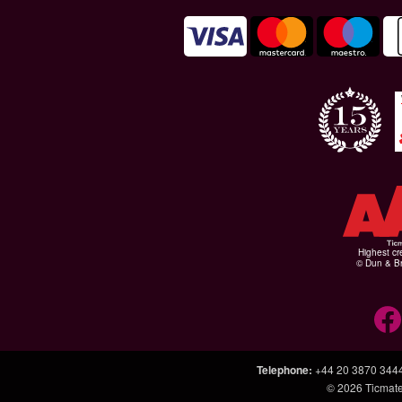
Highest cr
© Dun & Br
Telephone
:
+44 20 3870 344
© 2026
Ticmate