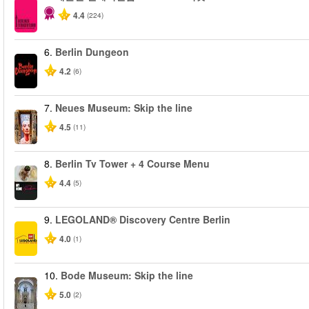
4.4
(224)
6.
Berlin Dungeon
4.2
(6)
7.
Neues Museum: Skip the line
4.5
(11)
8.
Berlin Tv Tower + 4 Course Menu
4.4
(5)
9.
LEGOLAND® Discovery Centre Berlin
4.0
(1)
10.
Bode Museum: Skip the line
5.0
(2)