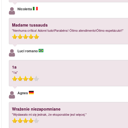
Nicoletta
Madame tussauds
"Nenhuma crítica! Adorei tudo!Parabéns! Ótimo atendimento!Ótimo espetáculo!!"
Luci romano
1a
"1a"
Agnes
Wrażenie niezapomniane
"Wydawało mi się jednak, że eksponatów jest więcej."