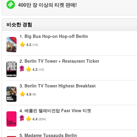
400만 장 이상의 티켓 판매!
비슷한 경험
1.
Big Bus Hop-on Hop-off Berlin
-40%
4.5
(10)
2.
Berlin TV Tower + Restaurant Ticket
4.3
(12)
3.
Berlin TV Tower Highest Breakfast
4.9
(9)
4.
베를린 텔레비전탑 Fast View 티켓
4.4
(224)
5.
Madame Tussauds Berlin