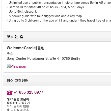
- Unlimited use of public transportation in either fare zones Berlin AB or 
- Card valid for either 48 or 72 hours - or 4, 5 or 6 days.
- Up to 50% discount.
- A pocket guide with tour suggestions and a city map.
- Bring up to 3 children of the age of 14 and under - they travel free of ch
오시는 길
WelcomeCard 베를린
주소
Sony Center Potsdamer Straße 4 10785 Berlin
영어 고객센터
+1 855 325 0977
예약 관련 도움이
필요하신가요?
기
꺼이 문의에 답변
해 드리겠습니다.