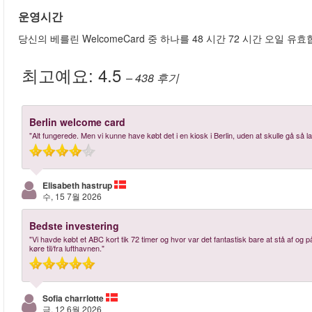
운영시간
당신의 베를린 WelcomeCard 중 하나를 48 시간 72 시간 오일 유효
최고예요:
4.5
– 438
후기
Berlin welcome card
"Alt fungerede. Men vi kunne have købt det i en kiosk i Berlin, uden at skulle gå så l
Elisabeth hastrup
수, 15 7월 2026
Bedste investering
"Vi havde købt et ABC kort tik 72 timer og hvor var det fantastisk bare at stå af og 
køre til/fra lufthavnen."
Sofia charrlotte
금, 12 6월 2026