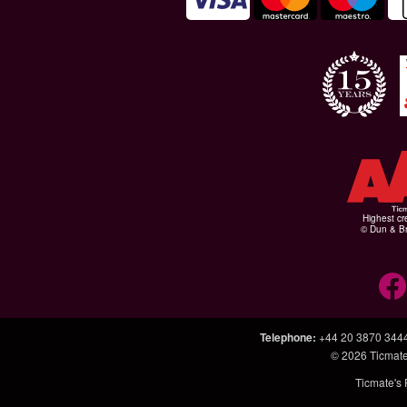
Highest cr
© Dun & Br
Telephone
:
+44 20 3870 344
© 2026
Ticmate
Ticmate's 