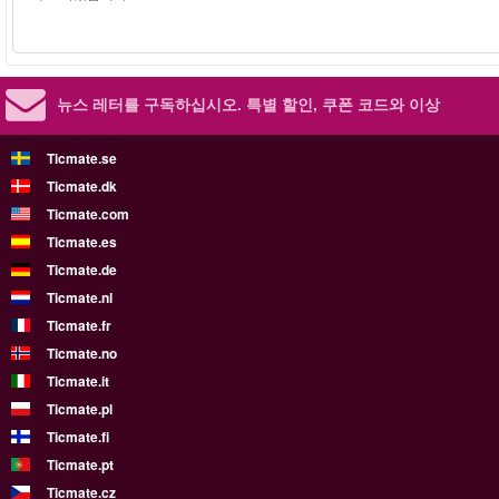
뉴스 레터를 구독하십시오.
특별 할인, 쿠폰 코드와 이상
Ticmate.se
Ticmate.dk
Ticmate.com
Ticmate.es
Ticmate.de
Ticmate.nl
Ticmate.fr
Ticmate.no
Ticmate.it
Ticmate.pl
Ticmate.fi
Ticmate.pt
Ticmate.cz