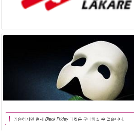
죄송하지만 현재
Black Friday
티켓은 구매하실 수 없습니다..