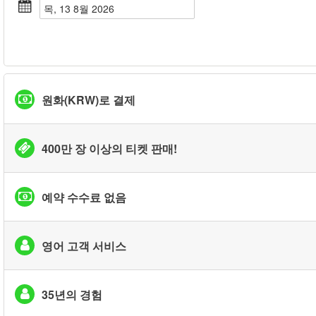
목, 13 8월 2026
원화(KRW)로 결제
400만 장 이상의 티켓 판매!
예약 수수료 없음
영어 고객 서비스
35년의 경험