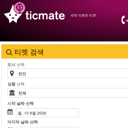
국제 이벤트 티켓
티켓 검색
도시
선택
상품
선택
시작 날짜
선택
월, 10 8월 2026
마지막 날짜
선택