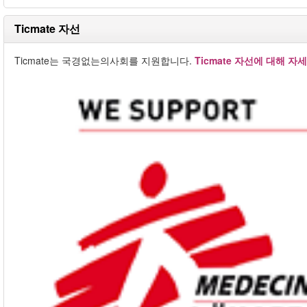
Ticmate 자선
Ticmate는 국경없는의사회를 지원합니다.
Ticmate 자선에 대해 