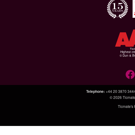
Highest cr
© Dun & Br
Telephone
:
+44 20 3870 344
© 2026
Ticmate
Ticmate's 