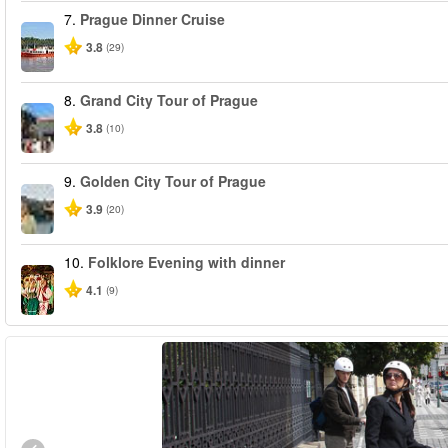
7.
Prague Dinner Cruise
3.8
(29)
8.
Grand City Tour of Prague
3.8
(10)
9.
Golden City Tour of Prague
3.9
(20)
10.
Folklore Evening with dinner
4.1
(9)