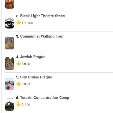
2.
Black Light Theatre Srnec
4.1
(152)
3.
Communist Walking Tour
4.
Jewish Prague
4.0
(2)
5.
City Cruise Prague
3.9
(10)
6.
Terezin Concentration Camp
4.1
(8)