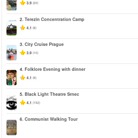
3.9
(20)
2.
Terezin Concentration Camp
4.1
(8)
3.
City Cruise Prague
3.9
(10)
4.
Folklore Evening with dinner
4.1
(9)
5.
Black Light Theatre Srnec
4.1
(152)
6.
Communist Walking Tour