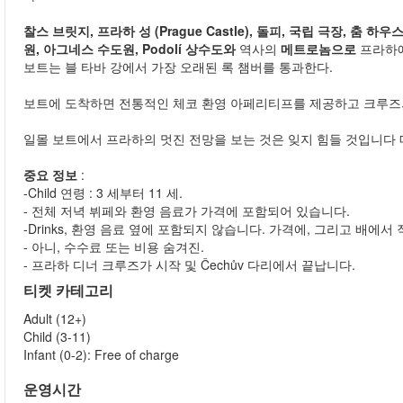
찰스 브릿지, 프라하 성 (Prague Castle), 돌피, 국립 극장, 춤 하우스
원, 아그네스 수도원, Podolí 상수도와
역사의
메트로놈으로
프라하에
보트는 블 타바 강에서 가장 오래된 록 챔버를 통과한다.
보트에 도착하면 전통적인 체코 환영 아페리티프를 제공하고 크루즈
일몰 보트에서 프라하의 멋진 전망을 보는 것은 잊지 힘들 것입니다
중요 정보
:
-Child 연령 : 3 세부터 11 세.
- 전체 저녁 뷔페와 환영 음료가 가격에 포함되어 있습니다.
-Drinks, 환영 음료 옆에 포함되지 않습니다. 가격에, 그리고 배에
- 아니, 수수료 또는 비용 숨겨진.
- 프라하 디너 크루즈가 시작 및 Čechův 다리에서 끝납니다.
티켓 카테고리
Adult (12+)
Child (3-11)
Infant (0-2): Free of charge
운영시간