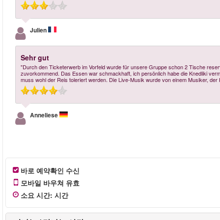
Julien
Sehr gut
"Durch den Ticketerwerb im Vorfeld wurde für unsere Gruppe schon 2 Tische reser
zuvorkommend. Das Essen war schmackhaft, ich persönlich habe die Knedliki vermi
muss wohl der Reis toleriert werden. Die Live-Musik wurde von einem Musiker, der Kl
Anneliese
바로 예약확인 수신
모바일 바우쳐 유효
소요 시간
:
시간