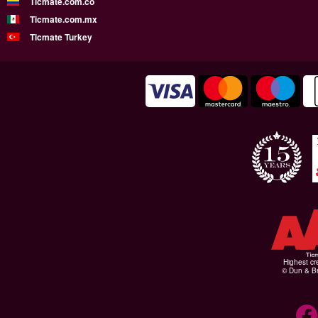
Ticmate.com.co
Ticmate.com.mx
Ticmate Turkey
Highest cr
© Dun & Br