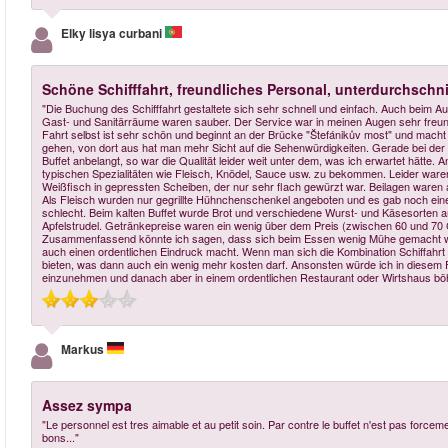
Elky lisya curbani
Schöne Schifffahrt, freundliches Personal, unterdurchschni
"Die Buchung des Schifffahrt gestaltete sich sehr schnell und einfach. Auch beim Au
Gast- und Sanitärräume waren sauber. Der Service war in meinen Augen sehr freund
Fahrt selbst ist sehr schön und beginnt an der Brücke "Štefánikův most" und mach
gehen, von dort aus hat man mehr Sicht auf die Sehenwürdigkeiten. Gerade bei der K
Buffet anbelangt, so war die Qualität leider weit unter dem, was ich erwartet hätte.
typischen Spezialitäten wie Fleisch, Knödel, Sauce usw. zu bekommen. Leider waren
Weißfisch in gepressten Scheiben, der nur sehr flach gewürzt war. Beilagen waren
Als Fleisch wurden nur gegrillte Hühnchenschenkel angeboten und es gab noch ein
schlecht. Beim kalten Buffet wurde Brot und verschiedene Wurst- und Käsesorten 
Apfelstrudel. Getränkepreise waren ein wenig über dem Preis (zwischen 60 und 70 CZ
Zusammenfassend könnte ich sagen, dass sich beim Essen wenig Mühe gemacht wurde
auch einen ordentlichen Eindruck macht. Wenn man sich die Kombination Schiffahrt
bieten, was dann auch ein wenig mehr kosten darf. Ansonsten würde ich in diesem Fa
einzunehmen und danach aber in einem ordentlichen Restaurant oder Wirtshaus bö
Markus
Assez sympa
"Le personnel est tres aimable et au petit soin. Par contre le buffet n'est pas forcem
bons..."