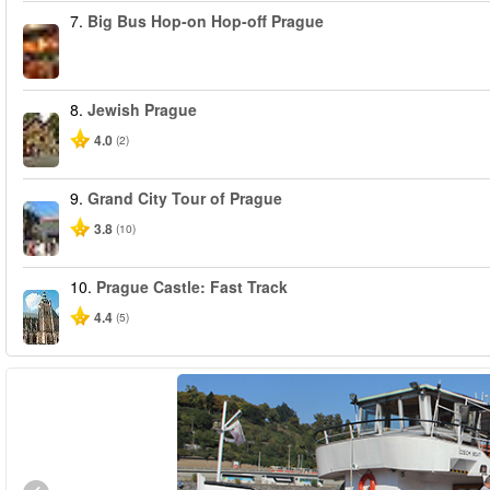
7.
Big Bus Hop-on Hop-off Prague
8.
Jewish Prague
4.0
(2)
9.
Grand City Tour of Prague
3.8
(10)
10.
Prague Castle: Fast Track
4.4
(5)