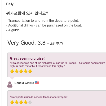
Daily
뭐가포함돼 있지 않나요?
- Transportation to and from the departure point.
- Additional drinks - can be purchased on the boat.
- A guide.
Very Good:
3.8
– 29
후기
Great evening cruise!
"This cruise was one of the highlights of our trip to Prague. The food is good and it's
night is quite romantic, I recommend this highly!"
Donald
Wichita
"Transporte utilizado necessitando modernização"