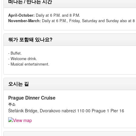
떠나는 / 만나는 시간
April-October:
Daily at 6 P.M. and 8 P.M.
November-March:
Daily at 6 P.M., Friday, Saturday and Sunday also at 8
뭐가 포함돼 있나요?
- Buffet.
- Welcome drink.
- Musical entertainment.
오시는 길
Prague Dinner Cruise
주소
Štefánik Bridge, Dvorakovo nabrezi 110 00 Prague 1 Pier 16