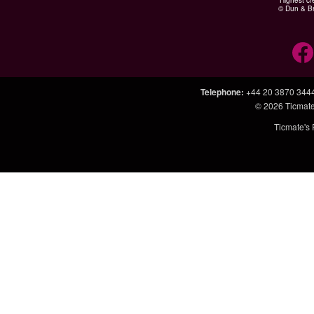
Highest cr
© Dun & Br
Telephone
:
+44 20 3870 344
© 2026
Ticmate
Ticmate's 