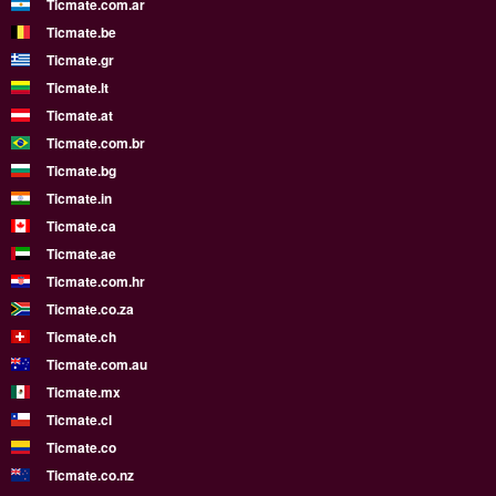
Ticmate.com.ar
Ticmate.be
Ticmate.gr
Ticmate.lt
Ticmate.at
Ticmate.com.br
Ticmate.bg
Ticmate.in
Ticmate.ca
Ticmate.ae
Ticmate.com.hr
Ticmate.co.za
Ticmate.ch
Ticmate.com.au
Ticmate.mx
Ticmate.cl
Ticmate.co
Ticmate.co.nz