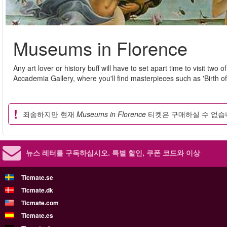
Museums in Florence
Any art lover or history buff will have to set apart time to visit two o
Accademia Gallery, where you'll find masterpieces such as 'Birth of 
죄송하지만 현재
Museums in Florence
티켓은 구매하실 수 없습니
뉴스 레터를 구독하십시오.
특별 할인, 쿠폰 코드와 이상
Ticmate.se
Ticmate.dk
Ticmate.com
Ticmate.es