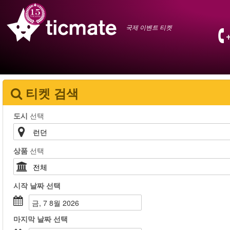
국제 이벤트 티켓
티켓 검색
도시
선택
상품
선택
시작 날짜
선택
금, 7 8월 2026
마지막 날짜
선택