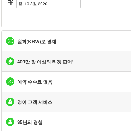
월, 10 8월 2026
원화(KRW)로 결제
400만 장 이상의 티켓 판매!
예약 수수료 없음
영어 고객 서비스
35년의 경험