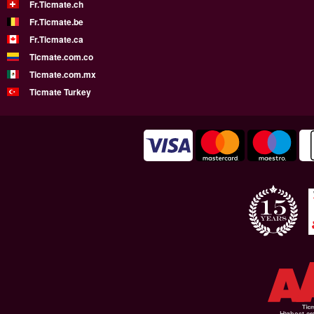
Fr.Ticmate.ch
Fr.Ticmate.be
Fr.Ticmate.ca
Ticmate.com.co
Ticmate.com.mx
Ticmate Turkey