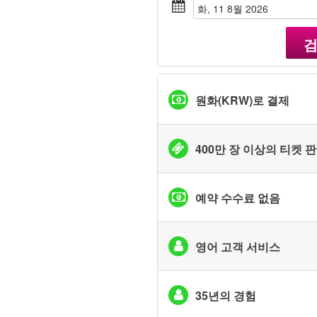
화, 11 8월 2026
원화(KRW)로 결제
400만 장 이상의 티켓 판
예약 수수료 없음
영어 고객 서비스
35년의 경험