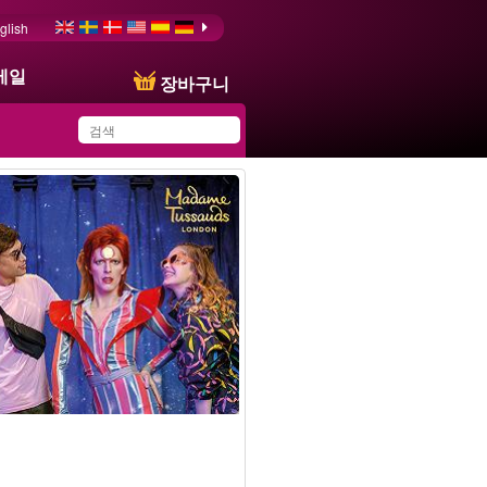
glish
메일
장바구니
You have saved this
product in your list