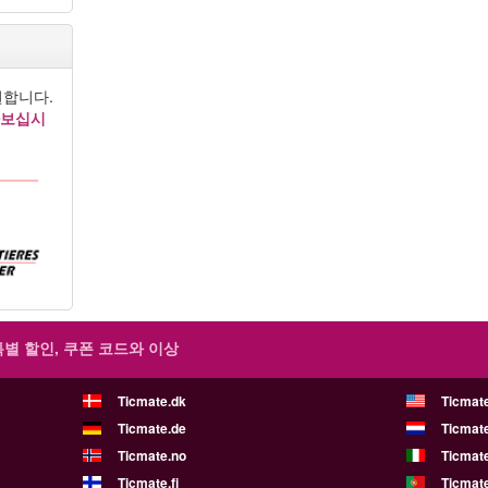
원합니다.
아보십시
특별 할인, 쿠폰 코드와 이상
Ticmate.dk
Ticmat
Ticmate.de
Ticmate
Ticmate.no
Ticmate
Ticmate.fi
Ticmate