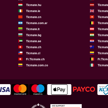
Ticmate.hu
Ticmate
Ticmate.ie
Ticmat
Ticmate.cn
Ticmat
Ticmate.com.ar
Ticmat
Ticmate.lt
Ticmate
Ticmate.bg
Ticmate
Ticmate.ae
Ticmat
Ticmate.ch
Ticmat
Ticmate.cl
Ticmat
Fr.Ticmate.ch
Fr.Ticm
Ticmate.com.co
Ticmat
WE SUPPORT