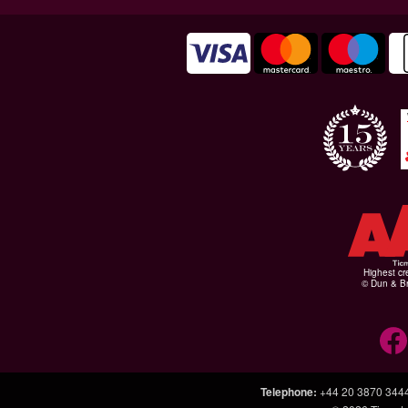
Highest cr
© Dun & Br
Telephone
:
+44 20 3870 344