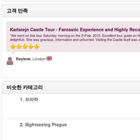
고객 만족
Karlstejn Castle Tour - Fantastic Experience and Highly R
"We went on this tour Saturday morning on the 21Feb. 2015. Excellent tour guide on the
delightful). She was gracious, informative and unhurried. Visiting the Castle itself was
Raylene
, London
비슷한 카테고리
1.
프라하
2.
Sightseeing Prague