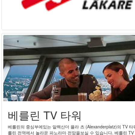
베를린 TV 타워
베를린의 중심부에있는 알렉산더 플라 츠 (Alexanderplatz)의 
를린 전역에서 놀라운 파노라마 전망을보실 수 있습니다. 베를린 TV 타워에