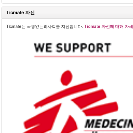
Ticmate 자선
Ticmate는 국경없는의사회를 지원합니다.
Ticmate 자선에 대해 