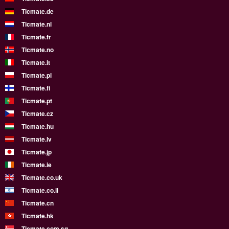
Ticmate.de
Ticmate.nl
Ticmate.fr
Ticmate.no
Ticmate.it
Ticmate.pl
Ticmate.fi
Ticmate.pt
Ticmate.cz
Ticmate.hu
Ticmate.lv
Ticmate.jp
Ticmate.ie
Ticmate.co.uk
Ticmate.co.il
Ticmate.cn
Ticmate.hk
Ticmate.com.sg