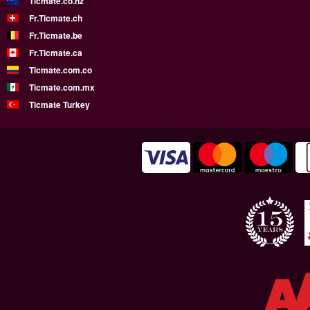
Ticmate.co.nz
Fr.Ticmate.ch
Fr.Ticmate.be
Fr.Ticmate.ca
Ticmate.com.co
Ticmate.com.mx
Ticmate Turkey