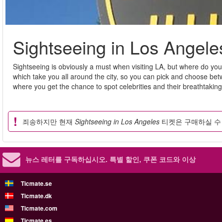
Sightseeing in Los Angele
Sightseeing is obviously a must when visiting LA, but where do yo
which take you all around the city, so you can pick and choose bet
where you get the chance to spot celebrities and their breathtakin
죄송하지만 현재
Sightseeing in Los Angeles
티켓은 구매하실 수 
뉴스 레터를 구독하십시오.
특별 할인, 쿠폰 코드와 이상
Ticmate.se
Ticmate.dk
Ticmate.com
Ticmate.es