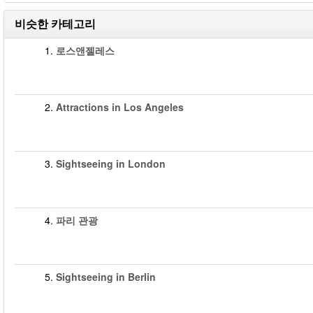
비슷한 카테고리
1.
로스앤젤레스
2.
Attractions in Los Angeles
3.
Sightseeing in London
4.
파리 관광
5.
Sightseeing in Berlin