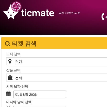
국제 이벤트 티켓
티켓 검색
도시
선택
상품
선택
시작 날짜
선택
토, 8 8월 2026
마지막 날짜
선택