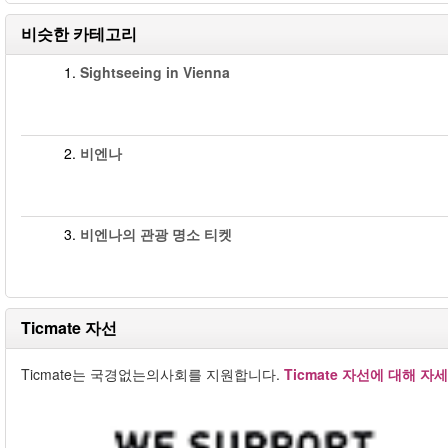
비슷한 카테고리
1.
Sightseeing in Vienna
2.
비엔나
3.
비엔나의 관광 명소 티켓
Ticmate 자선
Ticmate는 국경없는의사회를 지원합니다.
Ticmate 자선에 대해 