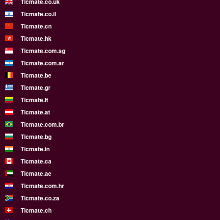
Ticmate.co.uk
Ticmate.co.il
Ticmate.cn
Ticmate.hk
Ticmate.com.sg
Ticmate.com.ar
Ticmate.be
Ticmate.gr
Ticmate.lt
Ticmate.at
Ticmate.com.br
Ticmate.bg
Ticmate.in
Ticmate.ca
Ticmate.ae
Ticmate.com.hr
Ticmate.co.za
Ticmate.ch