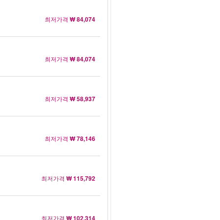
최저가격
₩ 84,074
최저가격
₩ 84,074
최저가격
₩ 58,937
최저가격
₩ 78,146
최저가격
₩ 115,792
최저가격
₩ 102,314