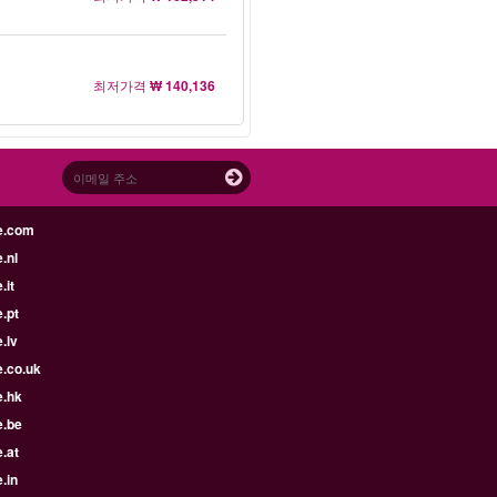
최저가격
₩ 140,136
e.com
.nl
.it
.pt
.lv
e.co.uk
e.hk
e.be
.at
.in