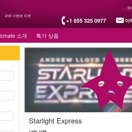
En
국제 이벤트 티켓
+1 855 325 0977
이
icmate 소개
특가 상품
Starlight Express
날짜 선택