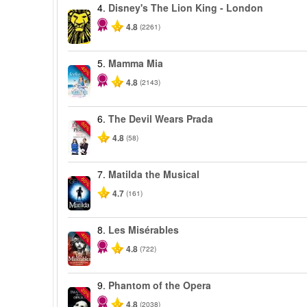
4.
Disney's The Lion King - London
4.8
(2261)
5.
Mamma Mia
-40%
4.8
(2143)
6.
The Devil Wears Prada
-50%
4.8
(58)
7.
Matilda the Musical
-50%
4.7
(161)
8.
Les Misérables
-40%
4.8
(722)
9.
Phantom of the Opera
-20%
4.8
(2038)