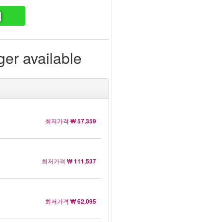
색
ger available
최저가격
₩ 57,359
최저가격
₩ 111,537
최저가격
₩ 62,095